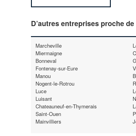
D’autres entreprises proche de
Marcheville
L
Miermaigne
C
Bonneval
G
Fontenay-sur-Eure
V
Manou
B
Nogent-le-Rotrou
R
Luce
L
Luisant
N
Chateauneuf-en-Thymerais
L
Saint-Ouen
P
Mainvilliers
J