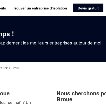
eils
Trouver un entreprise d'isolation
Devis gratuit
mps !
 rapidement les meilleurs entreprises autour de moi
t-Loir
>
Broue
roue
Nous cherchons pou
Broue
utour de moi
" ? Un