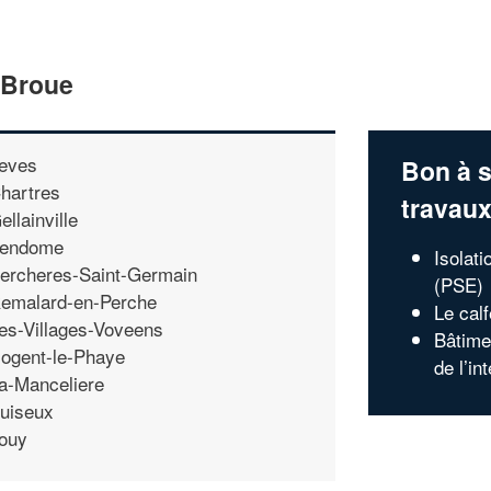
 Broue
eves
Bon à s
hartres
travau
ellainville
endome
Isolat
ercheres-Saint-Germain
(PSE)
emalard-en-Perche
Le cal
es-Villages-Voveens
Bâtime
ogent-le-Phaye
de l’in
a-Manceliere
uiseux
ouy