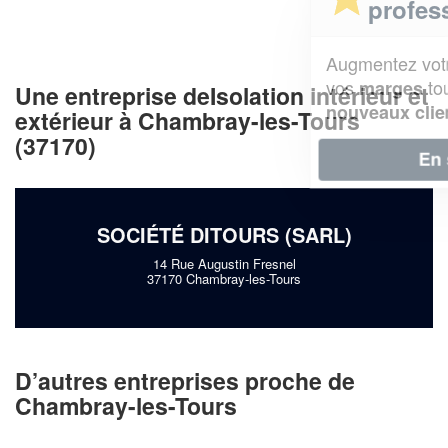
professionnel ?
Augmentez votre
et
chiffre d'affaires
vos
tout en gagnant de
marges
Une entreprise deIsolation intérieur et
!
nouveaux clients
extérieur à Chambray-les-Tours
(37170)
En savoir plus
SOCIÉTÉ DITOURS (SARL)
14 Rue Augustin Fresnel
37170 Chambray-les-Tours
D’autres entreprises proche de
Chambray-les-Tours