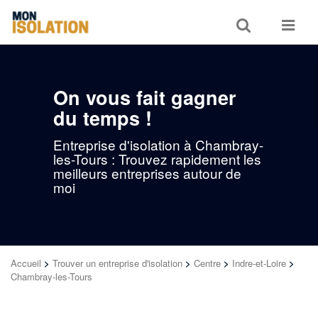
Toggle
Toggle
search
navigat
On vous fait gagner
du temps !
Entreprise d'isolation à Chambray-
les-Tours : Trouvez rapidement les
meilleurs entreprises autour de
moi
Accueil
>
Trouver un entreprise d'isolation
>
Centre
>
Indre-et-Loire
>
Chambray-les-Tours