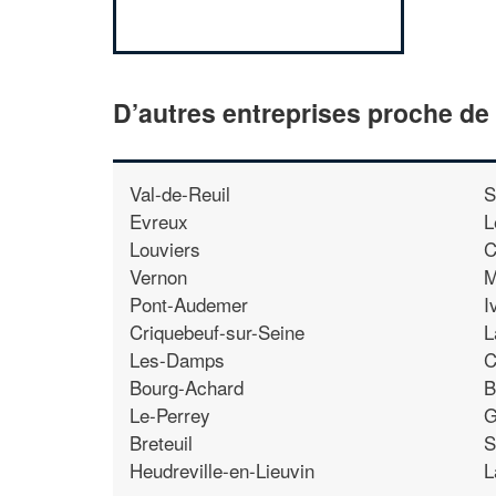
D’autres entreprises proche d
Val-de-Reuil
S
Evreux
L
Louviers
C
Vernon
M
Pont-Audemer
I
Criquebeuf-sur-Seine
L
Les-Damps
C
Bourg-Achard
B
Le-Perrey
G
Breteuil
S
Heudreville-en-Lieuvin
L