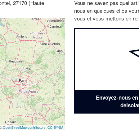
ontel, 27170 (Haute
Vous ne savez pas quel arti
nous en quelques clics vot
vous et vous mettons en rela
Envoyez-nous en q
deIsola
 ©
OpenStreetMap contributors,
CC-BY-SA