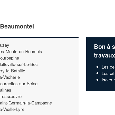
e Beaumontel
uzay
Bon à s
es-Monts-du-Roumois
travau
ourbepine
alleville-sur-Le-Bec
Les cer
vry-la-Bataille
Les dif
a-Vacherie
Isoler 
ourcelles-sur-Seine
alines
rossœuvre
aint-Germain-la-Campagne
a-Vieille-Lyre