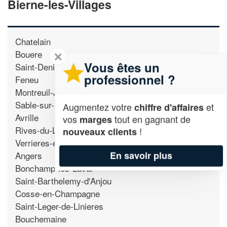
Bierne-les-Villages
Chatelain
Bouere
✕
Vous êtes un
Saint-Denis-d'Anjou
professionnel ?
Feneu
Montreuil-Juigne
Sable-sur-Sarthe
Augmentez votre
et
chiffre d'affaires
Avrille
vos
tout en gagnant de
marges
Rives-du-Loir-en-Anjou
!
nouveaux clients
Verrieres-en-Anjou
Angers
En savoir plus
Bonchamp-les-Laval
Saint-Barthelemy-d'Anjou
Cosse-en-Champagne
Saint-Leger-de-Linieres
Bouchemaine