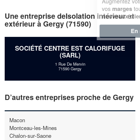
Augmentez votre
et
chiffre d'affaires
vos
tout en gagnant de
marges
Une entreprise deIsolation intérieur et
!
nouveaux clients
extérieur à Gergy (71590)
En savoir plus
SOCIÉTÉ CENTRE EST CALORIFUGE
(SARL)
1 Rue De Mervin
71590 Gergy
D’autres entreprises proche de Gergy
Macon
Montceau-les-Mines
Chalon-sur-Saone